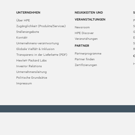
UNTERNEHMEN
NEUIGKEITEN UND
VERANSTALTUNGEN
Über HPE
P
Zugänglichkeit (Produkte/Services)
S
Newsroom
Stellenangebote
G
HPE Discover
Kontakt
E
Veranstaltungen
Unternehmens-verantwortung
S
PARTNER
Globale Vielfalt & Inklusion
R
Partnerprogramme
Transparenz in der Lieferkette (PDF)
Partner finden
Hewlett Packard Labs
H
Zertifizierungen
Investor Relations
Unternehmensleitung
Politische Grundsätze
Impressum